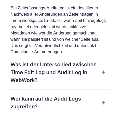
Ein Zeiterfassungs-Audit-Log ist ein detaillierter
Nachweis aller Änderungen an Zeiteinträgen in
Ihrem workspace. Er erfasst, wann Zeit hinzugefügt,
bearbeitet oder gelöscht wurde, inklusive
Metadaten wie wer die Änderung gemacht hat,
wann sie passiert ist und von welcher Seite aus.
Das sorgt für Verantwortlichkeit und unterstützt
Compliance-Anforderungen.
Was ist der Unterschied zwischen
Time Edit Log und Audit Log in
WebWork?
Time Edit Log verfolgt gezielt Änderungen an
Wer kann auf die Audit Logs
Zeiteinträgen (Hinzufügungen, Bearbeitungen und
Löschungen erfasster Stunden). Audit Log verfolgt
zugreifen?
breitere workspace-Aktivität wie