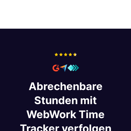
Team- und Berechtigungskontrollen
Bitwage, Xero und Remote bezahlen. Oder Sie
Plattformübergreifende Kompatibilität
exportieren Payroll-Berichte in nativen CSV-
WebWork bietet all diese Funktionen und mehr
Formaten für Payoneer WFM, PayPal, Wise und
und ist damit eine leistungsstarke Wahl für
Gusto.
Einzelpersonen und Teams.
Abrechenbare
Stunden mit
WebWork Time
Tracker verfolgen