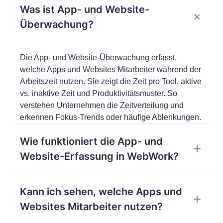
Was ist App- und Website-
Überwachung?
Die App- und Website-Überwachung erfasst,
welche Apps und Websites Mitarbeiter während der
Arbeitszeit nutzen. Sie zeigt die Zeit pro Tool, aktive
vs. inaktive Zeit und Produktivitätsmuster. So
verstehen Unternehmen die Zeitverteilung und
erkennen Fokus-Trends oder häufige Ablenkungen.
Wie funktioniert die App- und
Website-Erfassung in WebWork?
Die WebWork App- und Website-Erfassung läuft
Kann ich sehen, welche Apps und
über eine Desktop-Anwendung, die Aktivitäten bei
laufendem Timer überwacht. Sie erfasst App- und
Websites Mitarbeiter nutzen?
Website-Namen, Nutzungsdauer, aktive vs. inaktive