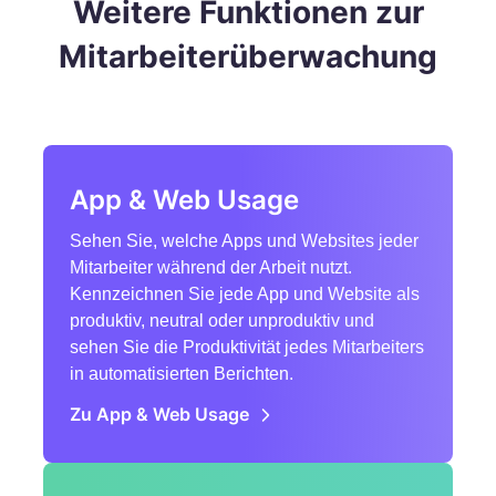
Weitere Funktionen zur
Mitarbeiterüberwachung
App & Web Usage
Sehen Sie, welche Apps und Websites jeder
Mitarbeiter während der Arbeit nutzt.
Kennzeichnen Sie jede App und Website als
produktiv, neutral oder unproduktiv und
sehen Sie die Produktivität jedes Mitarbeiters
in automatisierten Berichten.
Zu App & Web Usage