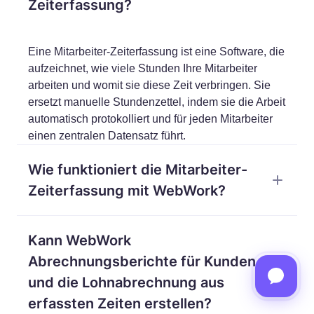
Zeiterfassung?
Eine Mitarbeiter-Zeiterfassung ist eine Software, die
aufzeichnet, wie viele Stunden Ihre Mitarbeiter
arbeiten und womit sie diese Zeit verbringen. Sie
ersetzt manuelle Stundenzettel, indem sie die Arbeit
automatisch protokolliert und für jeden Mitarbeiter
einen zentralen Datensatz führt.
Wie funktioniert die Mitarbeiter-
Zeiterfassung mit WebWork?
WebWork erfasst Arbeitsstunden über einen Tracker
Kann WebWork
auf dem Desktop, im Web, mobil oder als Chrome-
Erweiterung. Während der Arbeit werden Zeit,
Abrechnungsberichte für Kunden
Aktivitätslevel sowie App- und Website-Nutzung
und die Lohnabrechnung aus
protokolliert und daraus Stundenzettel und Berichte
erfassten Zeiten erstellen?
erstellt.