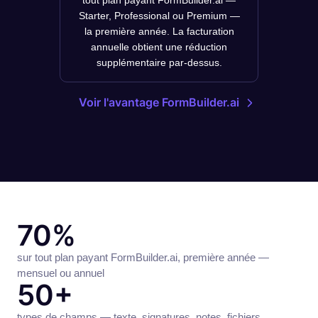
tout plan payant FormBuilder.ai —
Starter, Professional ou Premium —
la première année. La facturation
annuelle obtient une réduction
supplémentaire par-dessus.
Voir l'avantage FormBuilder.ai
70%
sur tout plan payant FormBuilder.ai, première année —
mensuel ou annuel
50+
types de champs — texte, signatures, notes, fichiers