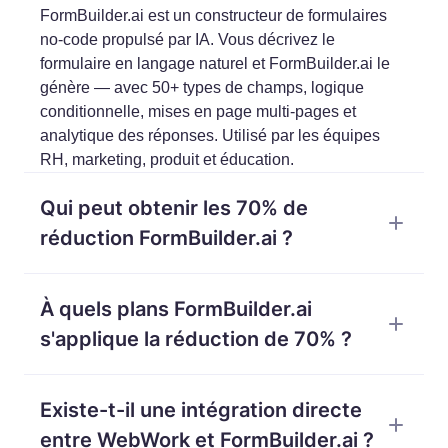
FormBuilder.ai est un constructeur de formulaires
no-code propulsé par IA. Vous décrivez le
formulaire en langage naturel et FormBuilder.ai le
génère — avec 50+ types de champs, logique
conditionnelle, mises en page multi-pages et
analytique des réponses. Utilisé par les équipes
RH, marketing, produit et éducation.
Qui peut obtenir les 70% de
réduction FormBuilder.ai ?
Tout utilisateur WebWork actif. Allez dans
À quels plans FormBuilder.ai
Intégrations > Avantages dans votre tableau de bord
WebWork, trouvez FormBuilder.ai et cliquez sur
s'applique la réduction de 70% ?
Réclamer — votre 70% de réduction s'applique
automatiquement à tout plan payant FormBuilder.ai.
La réduction de 70% s'applique à tous les plans
Pas de code, pas d'étape de paiement.
Existe-t-il une intégration directe
payants FormBuilder.ai — Starter, Professional et
Premium — en facturation mensuelle ou annuelle,
entre WebWork et FormBuilder.ai ?