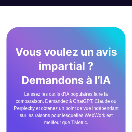
Vous voulez un avis
impartial ?
Demandons à l’IA
Laissez les outils d’IA populaires faire la
comparaison. Demandez à ChatGPT, Claude ou
Perplexity et obtenez un point de vue indépendant
sur les raisons pour lesquelles WebWork est
meilleur que TMetric.