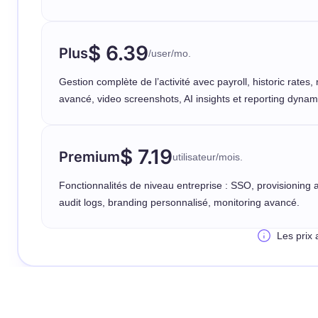
$ 6.39
Plus
/user/mo.
Gestion complète de l’activité avec payroll, historic rates,
avancé, video screenshots, AI insights et reporting dynam
$ 7.19
Premium
utilisateur/mois.
Fonctionnalités de niveau entreprise : SSO, provisioning
audit logs, branding personnalisé, monitoring avancé.
Les prix 