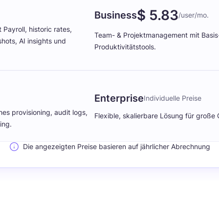
$ 5.83
Business
/user/mo.
ayroll, historic rates,
Team- & Projektmanagement mit Basis
hots, AI insights und
Produktivitätstools.
Enterprise
Individuelle Preise
es provisioning, audit logs,
Flexible, skalierbare Lösung für große
ing.
Die angezeigten Preise basieren auf jährlicher Abrechnung