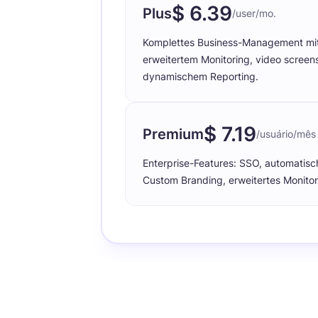
$ 6.39
Plus
/user/mo.
Komplettes Business-Management mit P
erweitertem Monitoring, video screens
dynamischem Reporting.
$ 7.19
Premium
/usuário/mês
Enterprise-Features: SSO, automatisch
Custom Branding, erweitertes Monitor