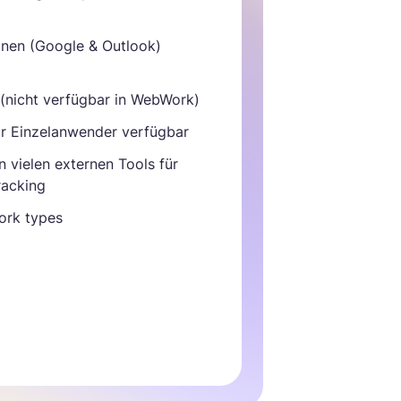
onen (Google & Outlook)
(nicht verfügbar in WebWork)
ür Einzelanwender verfügbar
in vielen externen Tools für
racking
Work types