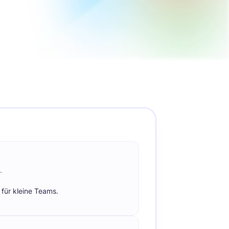
e
PayPal
Payments
Pay your team members
de
directly through trusted
payment systems.
s
Equilíbrio entre Trabalho e
Vida
r
Monitore hábitos de trabalho
.
para garantir um equilíbrio
saudável entre vida
profissional e pessoal.
.
für kleine Teams.