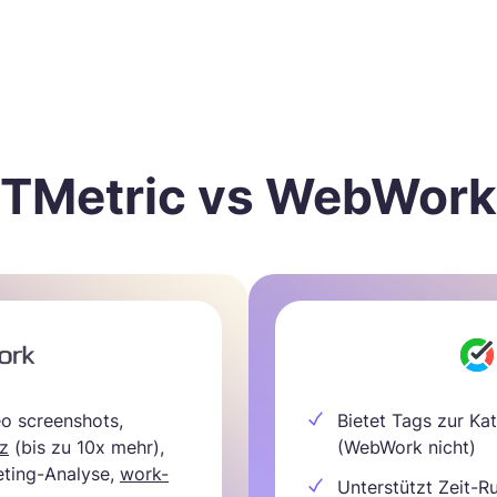
TMetric vs WebWork
eo screenshots,
Bietet Tags zur Ka
nz
(bis zu 10x mehr),
(WebWork nicht)
eting-Analyse,
work-
Unterstützt Zeit-