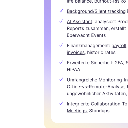
life balance
, Burnout-Risiko
Background/Silent tracking
i
AI Assistant
: analysiert Prod
Reports zusammen, erstellt 
überwacht Events
Finanzmanagement:
payroll
invoices
, historic rates
Erweiterte Sicherheit: 2FA, 
HIPAA
Umfangreiche Monitoring-In
Office-vs-Remote-Analyse,
ungewöhnlicher Aktivitäten
Integrierte Collaboration-To
Meetings
, Standups