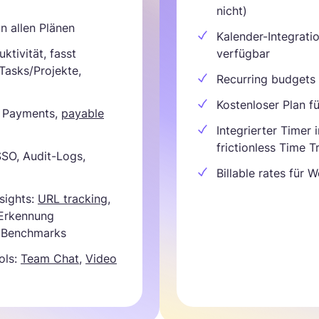
nicht)
n allen Plänen
Kalender-Integrati
uktivität, fasst
verfügbar
Tasks/Projekte,
Recurring budgets 
Kostenloser Plan f
, Payments,
payable
Integrierter Timer 
frictionless Time T
SSO, Audit-Logs,
Billable rates für 
sights:
URL tracking
,
 Erkennung
, Benchmarks
ols:
Team Chat
,
Video