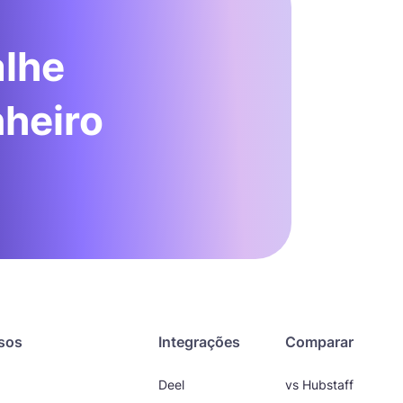
alhe
nheiro
sos
Integrações
Comparar
Deel
vs Hubstaff