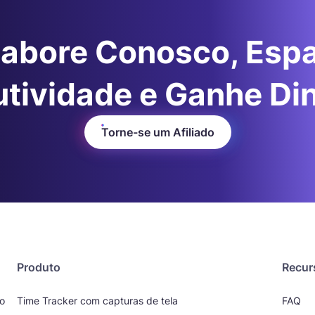
abore Conosco, Esp
tividade e Ganhe Di
Torne-se um Afiliado
Produto
Recur
o
Time Tracker com capturas de tela
FAQ