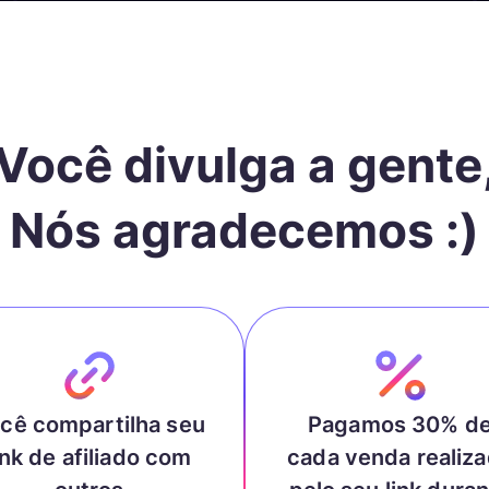
Você divulga a gente
Nós agradecemos :)
cê compartilha seu
Pagamos 30% d
ink de afiliado com
cada venda realiz