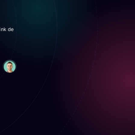
e
PayPal
Payments
Pay your team members
ink de
de
directly through trusted
payment systems.
s
Equilíbrio entre Trabalho e
Vida
r
Monitore hábitos de trabalho
.
para garantir um equilíbrio
saudável entre vida
profissional e pessoal.