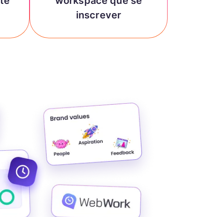
nte
workspace que se
inscrever