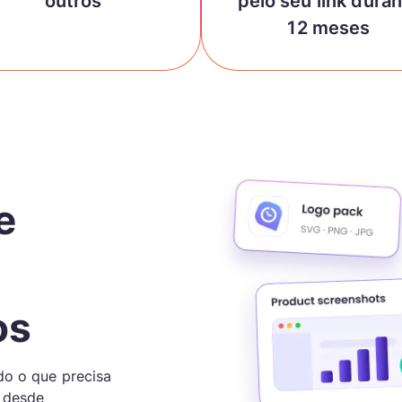
outros
pelo seu link dura
12 meses
e
os
do o que precisa
 desde