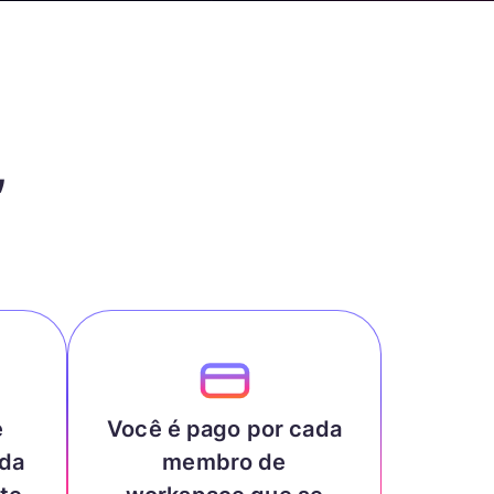
,
e
Você é pago por cada
ada
membro de