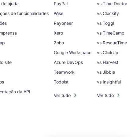
l de ajuda
PayPal
vs Time Doctor
ações de funcionalidades
Wise
vs Clockify
ções
Payoneer
vs Toggl
 imprensa
Xero
vs TimeCamp
ap
Zoho
vs RescueTime
Google Workspace
vs ClickUp
o site
Azure DevOps
vs Harvest
Teamwork
vs Jibble
os
Todoist
vs Insightful
ntação da API
Ver tudo
Ver tudo