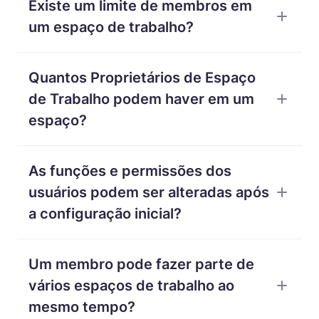
Existe um limite de membros em
de Projeto desejar ao seu espaço de trabalho sem
custo.
um espaço de trabalho?
Não, não há limite. Você pode ter um número
Quantos Proprietários de Espaço
ilimitado de membros no espaço de trabalho.
de Trabalho podem haver em um
espaço?
Cada espaço de trabalho pode ter apenas um
As funções e permissões dos
Proprietário.
usuários podem ser alteradas após
a configuração inicial?
O Proprietário do Espaço de Trabalho e os
Um membro pode fazer parte de
Gerentes Executivos podem alterar as funções e
permissões dos usuários a qualquer momento.
vários espaços de trabalho ao
mesmo tempo?