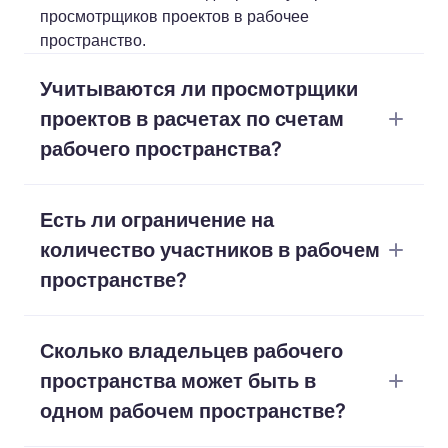
просмотрщиков проектов в рабочее
пространство.
Учитываются ли просмотрщики
проектов в расчетах по счетам
рабочего пространства?
Нет, вы можете добавлять столько
Есть ли ограничение на
просмотрщиков проектов, сколько вам нужно,
бесплатно.
количество участников в рабочем
пространстве?
Нет, ограничений нет. Вы можете иметь
Сколько владельцев рабочего
неограниченное количество участников в
рабочем пространстве.
пространства может быть в
одном рабочем пространстве?