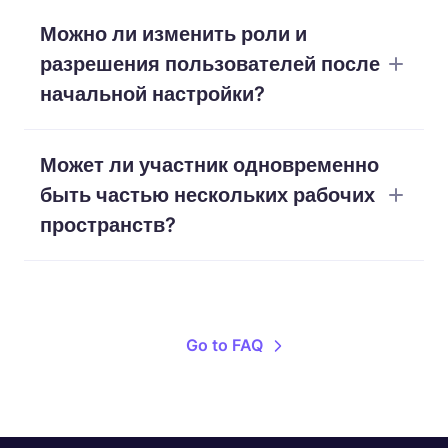
Каждое рабочее пространство может иметь
Можно ли изменить роли и
только одного владельца рабочего
пространства.
разрешения пользователей после
начальной настройки?
Владелец рабочего пространства и
Может ли участник одновременно
исполнительные менеджеры могут изменять
роли и разрешения пользователей в любое
быть частью нескольких рабочих
время.
пространств?
Да, WebWork позволяет быть частью нескольких
рабочих пространств одновременно.
Go to FAQ