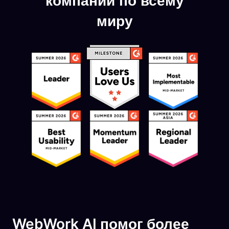
компаний по всему
миру
WebWork AI помог более