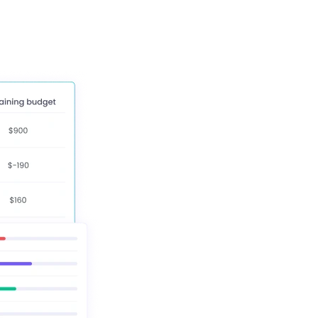
PayPal
ржка
Payments
Pay your team members
directly through trusted
payment systems.
в.
Баланс работы и личной
жизни
ы
Контролируйте рабочие
шаблоны для поддержания
здорового баланса между
работой и личной жизнью
сотрудников.