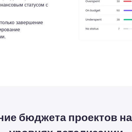
финансовым статусом с
 только завершение
тирование
ми.
ие бюджета проектов н