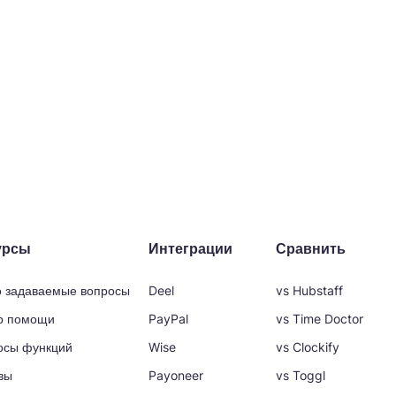
урсы
Интеграции
Сравнить
о задаваемые вопросы
Deel
vs Hubstaff
р помощи
PayPal
vs Time Doctor
осы функций
Wise
vs Clockify
вы
Payoneer
vs Toggl