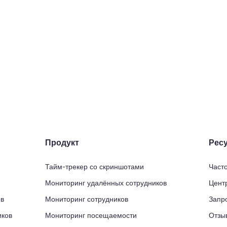
ремени.
Продукт
Рес
Тайм-трекер со скриншотами
Част
Мониторинг удалённых сотрудников
Цент
ов
Мониторинг сотрудников
Запр
иков
Мониторинг посещаемости
Отзы