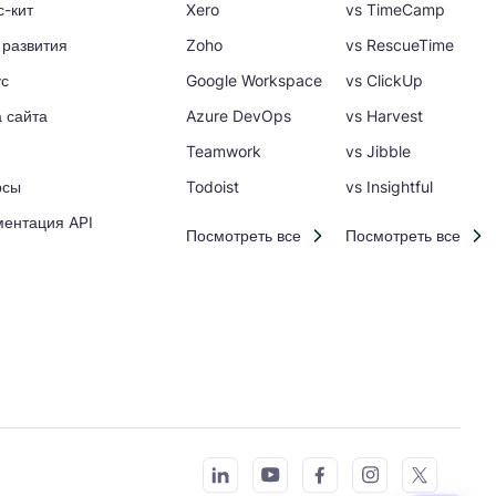
с-кит
Xero
vs TimeCamp
 развития
Zoho
vs RescueTime
ус
Google Workspace
vs ClickUp
а сайта
Azure DevOps
vs Harvest
Teamwork
vs Jibble
рсы
Todoist
vs Insightful
ментация API
Посмотреть все
Посмотреть все