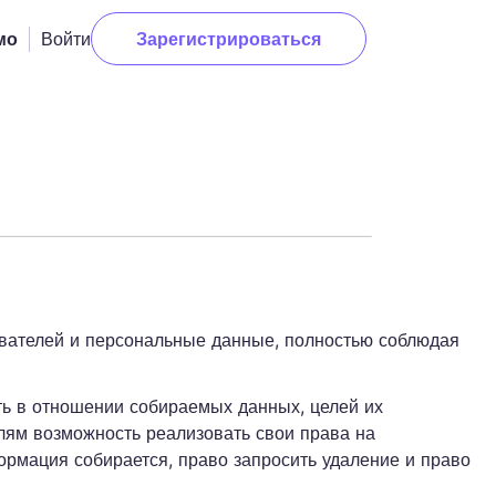
Войти
мо
Зарегистрироваться
м
AI Employee Monitoring
Slack
Get actionable AI-powered
insights about employee
Notion
performance.
сайтов
Asana
ние
ClickUp
вателей и персональные данные, полностью соблюдая
Мониторинг
Trello
посещаемости
ь в отношении собираемых данных, целей их
Контролируйте ежедневные
я и
Jira
лям возможность реализовать свои права на
входы и выходы для точной
ормация собирается, право запросить удаление и право
Deel
записи посещаемости.