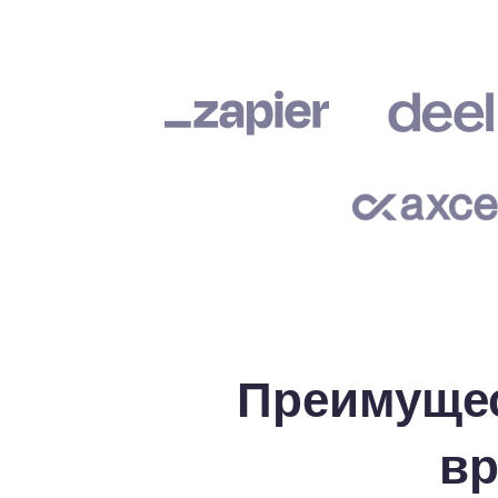
в
Преимущес
вр