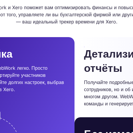
rk и Xero поможет вам оптимизировать финансы и повыс
от того, управляете ли вы бухгалтерской фирмой или дру
— ваш идеальный трекер времени для Xero.
йка
Детализ
отчёты
ebWork легко. Просто
ртируйте участников
йте долгих настроек, выбрав
Получайте подробные
в Xero.
сотрудников, но и об
многом другом. WebW
команды и генерирует