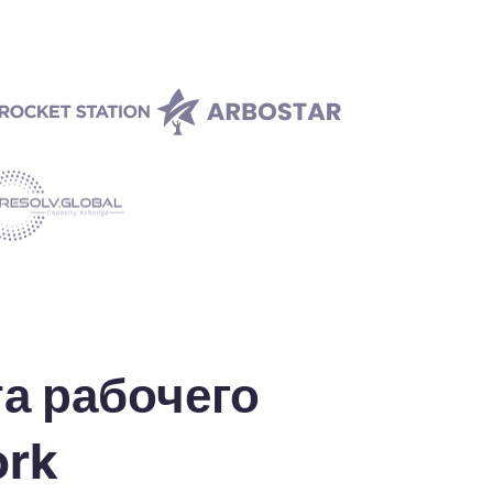
а рабочего
ork