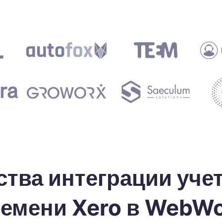
ремени.
тва интеграции учет
емени Xero в WebW