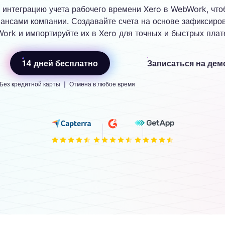
 интеграцию учета рабочего времени Xero в WebWork, что
Колл-центры и подде
ансами компании. Создавайте счета на основе зафиксиро
ork и импортируйте их в Xero для точных и быстрых плат
арплата
Счета
томатизируйте расчёты
Создавайте
тслеживание
рплаты на основе
детализированные счета на
осещаемости
14 дней бесплатно
Записаться на дем
слеживаемых часов для
основе точных рабочих
ледите за
ижения ошибок.
Без кредитной карты
Отмена в любое время
журналов или
осещаемостью
пользовательских параметро
отрудников и создавайте
мены для упрощённого
тчёты
Планирование смен
правления.
лучайте отчёты о
Планируйте и управляйте
одуктивности сотрудников,
сменами сотрудников, чтоб
тслеживание табеля
работанных часах и других
обеспечить полное рабочее
отрудников
жных данных.
время.
олучайте табели
отрудников для
прощения расчёта
арплаты и рабочего