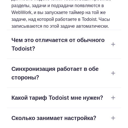
разделы, задачи и подзадачи появляются в
WebWork, и вы запускаете таймер на той же
задаче, над которой работаете в Todoist. Часы
записываются по этой задаче автоматически.
Чем это отличается от обычного
Todoist?
Todoist организует то, что нужно сделать, но в
Синхронизация работает в обе
нём нет тайм-трекинга, поэтому он не скажет,
сколько заняла задача, что было оплачиваемым
стороны?
и куда ушли часы. WebWork добавляет учёт
времени по задачам, оплачиваемые часы из
Да. Ваши проекты, задачи, метки и изменения из
ваших меток, аналитику фокуса и счета — не
Какой тариф Todoist мне нужен?
Todoist синхронизируются с WebWork в
меняя того, как вы работаете в Todoist.
реальном времени
, а отслеженное время
Любой. Интеграция работает с Todoist Free, Pro и
появляется в соответствующей задаче Todoist в
Сколько занимает настройка?
Business. Автоматическое приглашение
виде комментария со ссылкой на полный
участников рабочего пространства доступно в
журнал.