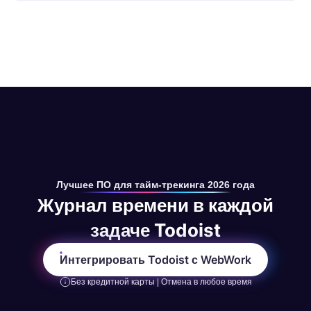
Настройка интеграции тайм-трекинга займёт
Todoist Business, поскольку именно там есть
меньше минуты. Включите Todoist в WebWork,
общие рабочие пространства.
войдите, выберите проекты для импорта и
начните отслеживать время.
Лучшее ПО для тайм-трекинга 2026 года
Журнал времени в каждой
задаче Todoist
Интегрировать Todoist с WebWork
Без кредитной карты | Отмена в любое время