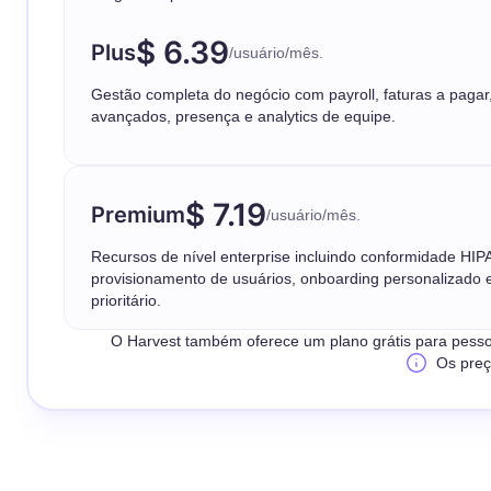
$ 6.39
Plus
/usuário/mês.
Gestão completa do negócio com payroll, faturas a pagar,
avançados, presença e analytics de equipe.
$ 7.19
Premium
/usuário/mês.
Recursos de nível enterprise incluindo conformidade HIP
provisionamento de usuários, onboarding personalizado 
prioritário.
O Harvest também oferece um plano grátis para pessoas 
Os preç