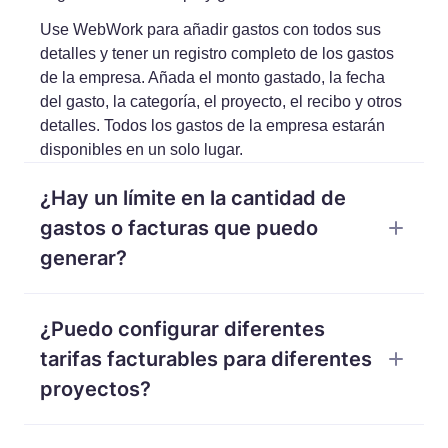
Use WebWork para añadir gastos con todos sus
detalles y tener un registro completo de los gastos
de la empresa. Añada el monto gastado, la fecha
del gasto, la categoría, el proyecto, el recibo y otros
detalles. Todos los gastos de la empresa estarán
disponibles en un solo lugar.
¿Hay un límite en la cantidad de
gastos o facturas que puedo
generar?
No hay límite en la cantidad de gastos y facturas
¿Puedo configurar diferentes
que puede generar. Añada tantos gastos como
desee y genere tantas facturas como necesite.
tarifas facturables para diferentes
proyectos?
Sí. Puede configurar diferentes tarifas facturables