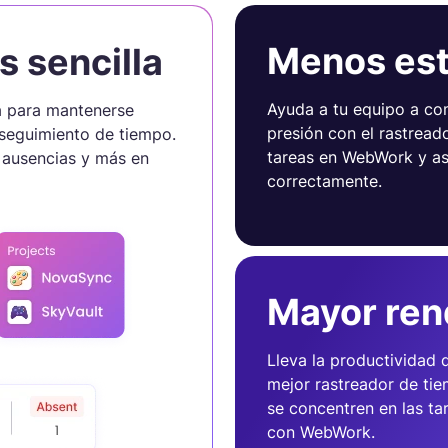
Menos est
 sencilla
Ayuda a tu equipo a com
ta para mantenerse
presión con el rastrea
 seguimiento de tiempo.
tareas en WebWork y as
, ausencias y más en
correctamente.
Mayor ren
Lleva la productividad d
mejor rastreador de ti
se concentren en las ta
con WebWork.