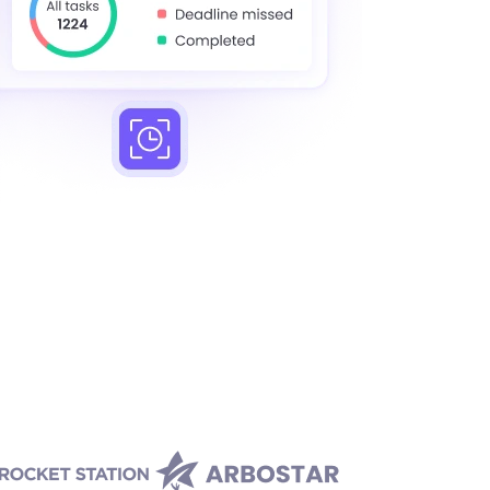
PayPal
Payments
Pay your team members
s
directly through trusted
payment systems.
Equilibrio entre trabajo y
vida
s
Monitorea hábitos laborales
de
para garantizar un equilibrio
saludable entre trabajo y vida.