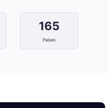
165
Países