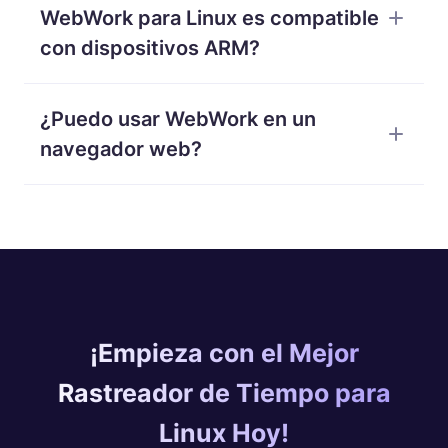
WebWork para Linux es compatible
con dispositivos ARM?
Por el momento, WebWork solo es compatible de
¿Puedo usar WebWork en un
forma nativa con dispositivos x86.
navegador web?
Sí, puedes registrar el tiempo en WebWork sin
necesidad de instalar ninguna aplicación. Sin
embargo, el rastreador web no incluye funciones
como el uso de aplicaciones y sitios web o las
capturas de pantalla periódicas.
¡Empieza con el Mejor
Rastreador de Tiempo para
Linux Hoy!