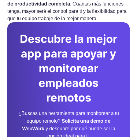
de productividad completa
. Cuantas más funciones
tenga, mayor será el control para ti y la flexibilidad para
que tu equipo trabaje de la mejor manera.
Descubre la mejor
app para apoyar y
monitorear
empleados
remotos
¿Buscas una herramienta para monitorear a tu
Solicita una demo de
equipo remoto?
WebWork
y descubre por qué puede ser la
opción ideal para ti.