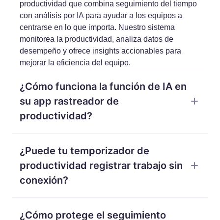
productividad que combina seguimiento del tiempo
con análisis por IA para ayudar a los equipos a
centrarse en lo que importa. Nuestro sistema
monitorea la productividad, analiza datos de
desempeño y ofrece insights accionables para
mejorar la eficiencia del equipo.
¿Cómo funciona la función de IA en
su app rastreador de
productividad?
Nuestra app de seguimiento de productividad usa
¿Puede tu temporizador de
IA agente para analizar patrones de trabajo,
detectar irregularidades y generar
productividad registrar trabajo sin
recomendaciones personalizadas. El asistente IA
conexión?
puede responder preguntas específicas sobre datos
de desempeño y crear resúmenes de informes
Sí, el temporizador de productividad WebWork
personalizados para ayudar a los gestores a
¿Cómo protege el seguimiento
puede funcionar offline. Necesitas iniciar el