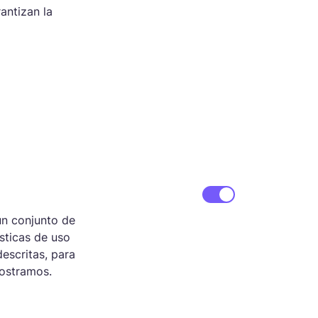
PayPal
antizan la
Payments
Pay your team members
s
directly through trusted
payment systems.
Equilibrio entre trabajo y
vida
s
Monitorea hábitos laborales
de
para garantizar un equilibrio
saludable entre trabajo y vida.
un conjunto de
sticas de uso
descritas, para
mostramos.