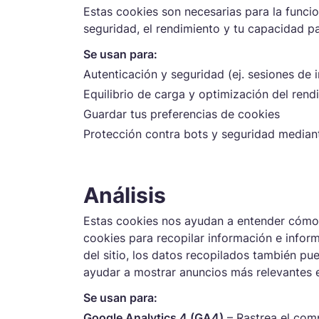
Estas cookies son necesarias para la funci
seguridad, el rendimiento y tu capacidad pa
Timesheets & Approvals
N
Monitoreo de
S
Review timesheets and
Au
Se usan para:
productividad
a
approve them for accurate
ba
Autenticación y seguridad (ej. sesiones de i
Evalúa la productividad del
M
time logs and payroll.
pa
equipo con funciones
l
Equilibrio de carga y optimización del rend
automatizadas.
h
Guardar tus preferencias de cookies
Protección contra bots y seguridad mediant
Seguimiento de horas
In
Nómina de empleados
H
facturables
Re
e
Crea informes de nómina
Utiliza horas facturables para
pr
automáticos y procesa
G
Análisis
simplificar la facturación de
tr
pagos directamente desde
p
clientes y aumentar los
cla
el rastreador.
h
Estas cookies nos ayudan a entender cómo l
ingresos.
f
cookies para recopilar información e inform
del sitio, los datos recopilados también pue
ayudar a mostrar anuncios más relevantes 
Se usan para:
Google Analytics 4 (GA4)
– Rastrea el comp