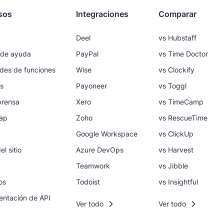
sos
Integraciones
Comparar
Deel
vs Hubstaff
 de ayuda
PayPal
vs Time Doctor
udes de funciones
Wise
vs Clockify
s
Payoneer
vs Toggl
prensa
Xero
vs TimeCamp
ap
Zoho
vs RescueTime
Google Workspace
vs ClickUp
l sitio
Azure DevOps
vs Harvest
Teamwork
vs Jibble
os
Todoist
vs Insightful
ntación de API
Ver todo
Ver todo