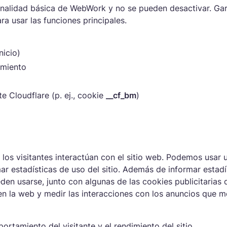
Call Centers y Soporte
onalidad básica de WebWork y no se pueden desactivar. Gar
ra usar las funciones principales.
ómina
Facturas
eguimiento de
tomatiza las nóminas
Genera facturas detalladas
sistencia
sadas en horas registradas
basadas en registros preciso
nicio)
onitorea la asistencia de
ra minimizar errores.
de trabajo o parámetros
os empleados y gestiona
imiento
personalizados.
orarios con facilidad.
e Cloudflare (p. ej., cookie
__cf_bm
)
formes
Programación de turnos
ojas de tiempo de
cibe informes sobre
Planifica y gestiona los turno
mpleados
oductividad, tiempo
de los empleados para
enera hojas de tiempo
abajado y otras métricas
garantizar horas completas 
ara calcular salarios y
ve.
trabajo.
oras trabajadas
os visitantes interactúan con el sitio web. Podemos usar 
ácilmente.
ar estadísticas de uso del sitio. Además de informar estadí
den usarse, junto con algunas de las cookies publicitarias 
en la web y medir las interacciones con los anuncios que 
ortamiento del visitante y el rendimiento del sitio