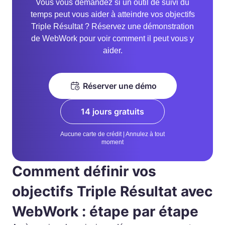
Vous vous demandez si un outil de suivi du
temps peut vous aider à atteindre vos objectifs
Triple Résultat ? Réservez une démonstration
de WebWork pour voir comment il peut vous y
aider.
Réserver une démo
14 jours gratuits
Aucune carte de crédit | Annulez à tout
moment
Comment définir vos
objectifs Triple Résultat avec
WebWork : étape par étape