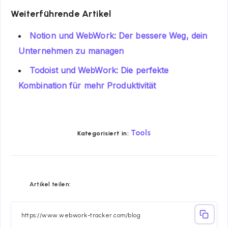
Weiterführende Artikel
Notion und WebWork: Der bessere Weg, dein
Unternehmen zu managen
Todoist und WebWork: Die perfekte
Kombination für mehr Produktivität
Tools
Kategorisiert in:
Share
Share
Share
Share
Share
Share
Artikel teilen:
on
on
on
on
on
on
Facebook
Twitter
Linkedin
Telegram
Email
Whatsapp