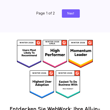
Page 1 of 2
Next
Entdecken Sie WebWork: Ihre All-in-