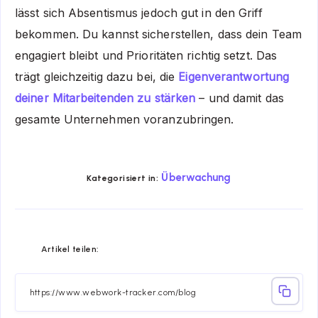
lässt sich Absentismus jedoch gut in den Griff
bekommen. Du kannst sicherstellen, dass dein Team
engagiert bleibt und Prioritäten richtig setzt. Das
trägt gleichzeitig dazu bei, die
Eigenverantwortung
deiner Mitarbeitenden zu stärken
– und damit das
gesamte Unternehmen voranzubringen.
Überwachung
Kategorisiert in:
Share
Share
Share
Share
Share
Share
Artikel teilen:
on
on
on
on
on
on
Facebook
Twitter
Linkedin
Telegram
Email
Whatsapp