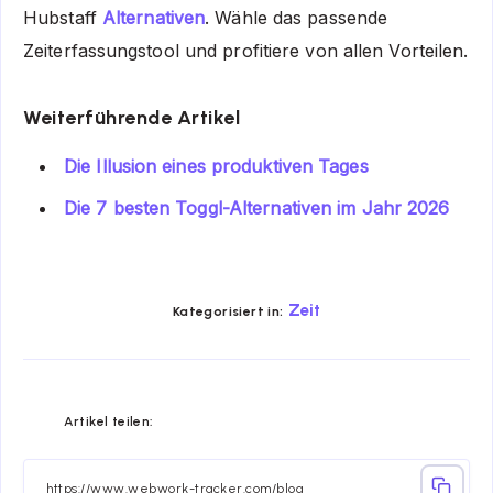
Hubstaff
Alternativen
. Wähle das passende
Zeiterfassungstool und profitiere von allen Vorteilen.
Weiterführende Artikel
Die Illusion eines produktiven Tages
Die 7 besten Toggl-Alternativen im Jahr 2026
Zeit
Kategorisiert in:
Share
Share
Share
Share
Share
Share
Artikel teilen:
on
on
on
on
on
on
Facebook
Twitter
Linkedin
Telegram
Email
Whatsapp