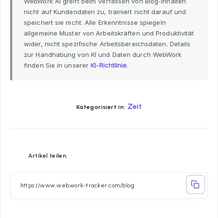
WebWork AI greift beim Verfassen von Blog-Inhalten
nicht auf Kundendaten zu, trainiert nicht darauf und
speichert sie nicht. Alle Erkenntnisse spiegeln
allgemeine Muster von Arbeitskräften und Produktivität
wider, nicht spezifische Arbeitsbereichsdaten. Details
zur Handhabung von KI und Daten durch WebWork
finden Sie in unserer
KI-Richtlinie
.
Zeit
Kategorisiert in:
Share
Share
Share
Share
Share
Share
Artikel teilen:
on
on
on
on
on
on
Facebook
Twitter
Linkedin
Telegram
Email
Whatsapp