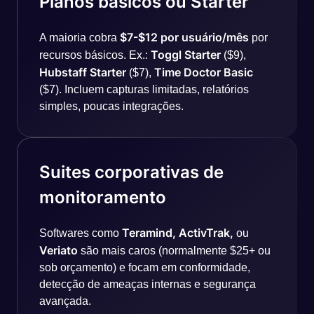
Planos básicos ou Starter
$7-$12 por usuário/mês
A maioria cobra
por
Toggl Starter
recursos básicos. Ex.:
($9),
Hubstaff Starter
Time Doctor Basic
($7),
($7). Incluem capturas limitadas, relatórios
simples, poucas integrações.
Suites corporativas de
monitoramento
Teramind, ActivTrak,
Softwares como
ou
Veriato
são mais caros (normalmente $25+ ou
sob orçamento) e focam em conformidade,
detecção de ameaças internas e segurança
avançada.