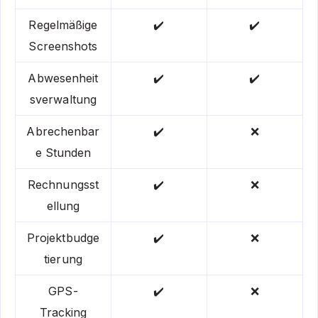
Regelmäßige
✔️
✔️
Screenshots
Abwesenheit
✔️
✔️
sverwaltung
Abrechenbar
✔️
❌
e Stunden
Rechnungsst
✔️
❌
ellung
Projektbudge
✔️
❌
tierung
GPS-
✔️
❌
Tracking