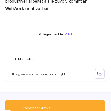
produktiver arbeitet als je zuvor, kommt an
WebWork nicht vorbei
.
Zeit
Kategorisiert in:
Share
Share
Share
Share
Share
Share
Artikel teilen:
on
on
on
on
on
on
Facebook
Twitter
Linkedin
Telegram
Email
Whatsapp
Vorheriger Artikel