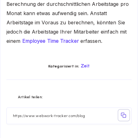
Berechnung der durchschnittlichen Arbeitstage pro
Monat kann etwas aufwendig sein. Anstatt
Arbeitstage im Voraus zu berechnen, könnten Sie
jedoch die Arbeitstage Ihrer Mitarbeiter einfach mit
einem
Employee Time Tracker
erfassen.
Zeit
Kategorisiert in:
Share
Share
Share
Share
Share
Share
Artikel teilen:
on
on
on
on
on
on
Facebook
Twitter
Linkedin
Telegram
Email
Whatsapp