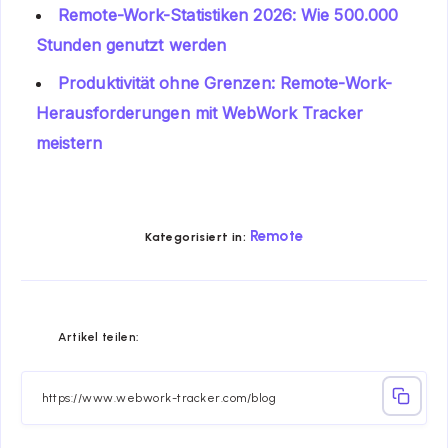
Remote-Work-Statistiken 2026: Wie 500.000
Stunden genutzt werden
Produktivität ohne Grenzen: Remote-Work-
Herausforderungen mit WebWork Tracker
meistern
Remote
Kategorisiert in:
Share
Share
Share
Share
Share
Share
Artikel teilen:
on
on
on
on
on
on
Facebook
Twitter
Linkedin
Telegram
Email
Whatsapp