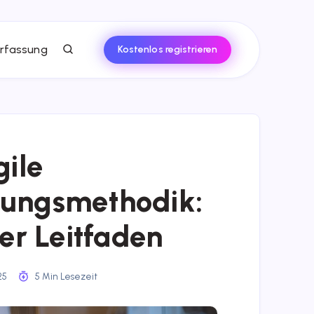
rfassung
Kostenlos registrieren
gile
lungsmethodik:
ger Leitfaden
025
5 Min Lesezeit