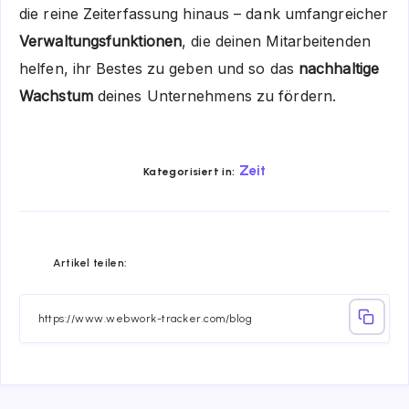
die reine Zeiterfassung hinaus – dank umfangreicher
Verwaltungsfunktionen
, die deinen Mitarbeitenden
helfen, ihr Bestes zu geben und so das
nachhaltige
Wachstum
deines Unternehmens zu fördern.
Zeit
Kategorisiert in:
Share
Share
Share
Share
Share
Share
Artikel teilen:
on
on
on
on
on
on
Facebook
Twitter
Linkedin
Telegram
Email
Whatsapp