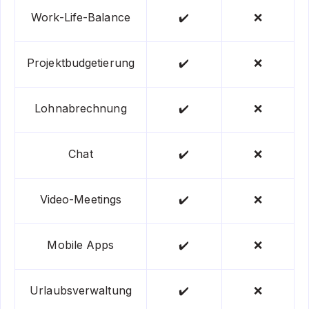
Work-Life-Balance
✔️
❌
Projektbudgetierung
✔️
❌
Lohnabrechnung
✔️
❌
Chat
✔️
❌
Video-Meetings
✔️
❌
Mobile Apps
✔️
❌
Urlaubsverwaltung
✔️
❌