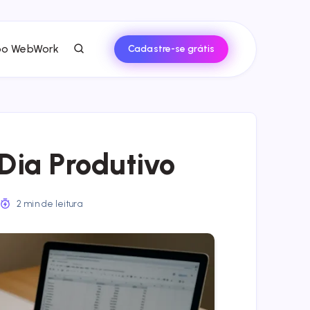
po WebWork
Cadastre-se grátis
Dia Produtivo
2 min de leitura