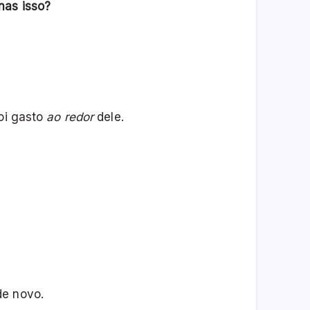
nas isso?
foi gasto
ao redor
dele.
de novo.