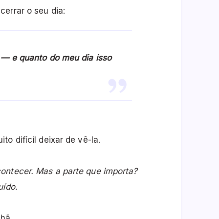
errar o seu dia:
 — e quanto do meu dia isso
o difícil deixar de vê-la.
contecer. Mas a parte que importa?
uído.
hã.