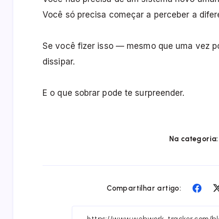
Você só precisa começar a perceber a dife
Se você fizer isso — mesmo que uma vez po
dissipar.
E o que sobrar pode te surpreender.
Na categoria:
Sha
Compartilhar artigo:
on
Fac