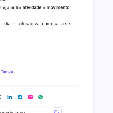
rença entre
atividade
e
movimento
.
r dia — a ilusão vai começar a se
Tempo
re
Share
Share
Share
Share
Share
on
on
on
on
on
ebook
Twitter
Linkedin
Telegram
Email
Whatsapp