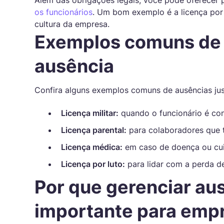
Além das obrigações legais, você pode oferecer 
os funcionários
. Um bom exemplo é a licença por 
cultura da empresa.
Exemplos comuns de p
ausência
Confira alguns exemplos comuns de ausências just
Licença militar:
quando o funcionário é con
Licença parental:
para colaboradores que t
Licença médica:
em caso de doença ou cui
Licença por luto:
para lidar com a perda d
Por que gerenciar au
importante para emp