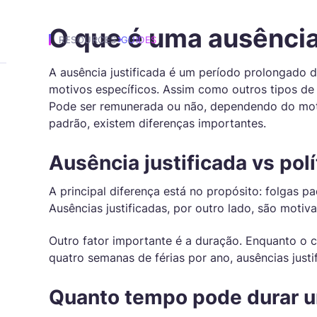
Call Centers e Suport
O que é uma ausência
lha de Pagamento
Faturas
astreamento de
RESOURCES
GUIDES
tomatize folhas de
Crie faturas detalhadas com
resença
gamento com base nas
base em registros precisos 
A ausência justificada é um período prolongado d
onitore a presença dos
ras registradas para
trabalho ou parâmetros
motivos específicos. Assim como outros tipos de 
uncionários e gerencie
nimizar erros.
personalizados.
Pode ser remunerada ou não, dependendo do mot
orários com facilidade.
padrão, existem diferenças importantes.
latórios
Agendamento de Turno
lanilhas de Horas dos
Ausência justificada vs pol
ceba relatórios sobre
Planeje e gerencie os turnos
uncionários
odutividade, tempo de
dos funcionários para garanti
rie planilhas para calcular
A principal diferença está no propósito: folgas pa
abalho e outras métricas
horas completas de trabalho
alários e horas trabalhadas
Ausências justificadas, por outro lado, são motiva
portantes.
om facilidade.
Outro fator importante é a duração. Enquanto o 
quatro semanas de férias por ano, ausências just
Quanto tempo pode durar 