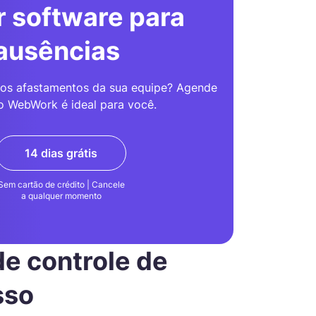
 software para
 ausências
os afastamentos da sua equipe? Agende
o WebWork é ideal para você.
14 dias grátis
Sem cartão de crédito | Cancele
a qualquer momento
e controle de
sso