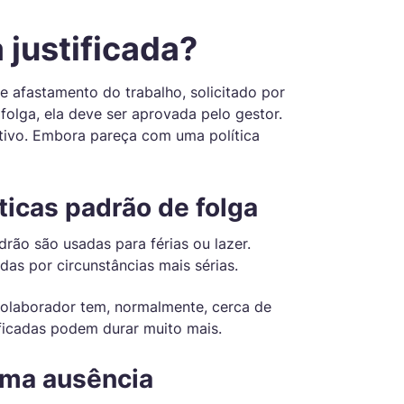
e
PayPal
 justificada?
Payments
Pay your team members
de
directly through trusted
e afastamento do trabalho, solicitado por
payment systems.
folga, ela deve ser aprovada pelo gestor.
ivo. Embora pareça com uma política
s
Equilíbrio entre Trabalho e
íticas padrão de folga
Vida
r
Monitore hábitos de trabalho
drão são usadas para férias ou lazer.
.
para garantir um equilíbrio
das por circunstâncias mais sérias.
saudável entre vida
profissional e pessoal.
colaborador tem, normalmente, cerca de
ificadas podem durar muito mais.
uma ausência