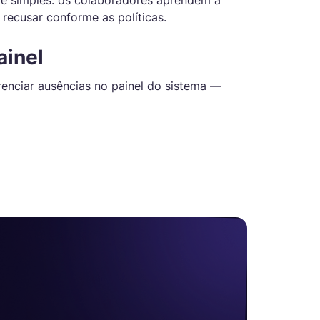
 é simples: os colaboradores aprendem a
u recusar conforme as políticas.
ainel
renciar ausências no painel do sistema —