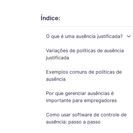
Timesheets & Approvals
Fo
Monitoramento de
R
Índice:
Review timesheets and
Au
Produtividade
P
approve them for accurate
pa
Avalie a produtividade da
M
time logs and payroll.
O que é uma ausência justificada?
ho
equipe com recursos
f
mi
automatizados.
h
Variações de políticas de ausência
justificada
Rastreamento de Horas
Re
Folha de Pagamento de
P
Faturáveis
Re
Funcionários
F
Exemplos comuns de políticas de
Utilize horas faturáveis para
pr
Crie relatórios de
C
ausência
simplificar a cobrança de
tr
pagamento automáticos e
s
clientes e aumentar a receita.
im
processe pagamentos
c
Por que gerenciar ausências é
diretamente pelo
importante para empregadores
rastreador.
Como usar software de controle de
ausência: passo a passo