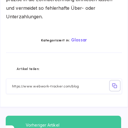
und vermeidet so fehlerhafte Über- oder
Unterzahlungen.
Glossar
Kategorisiert in:
Share
Share
Share
Share
Share
Share
Artikel teilen:
on
on
on
on
on
on
Facebook
Twitter
Linkedin
Telegram
Email
Whatsapp
Vorheriger Artikel