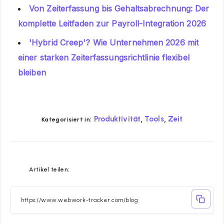
Von Zeiterfassung bis Gehaltsabrechnung: Der
komplette Leitfaden zur Payroll-Integration 2026
'Hybrid Creep'? Wie Unternehmen 2026 mit
einer starken Zeiterfassungsrichtlinie flexibel
bleiben
,
,
Produktivität
Tools
Zeit
Kategorisiert in:
Share
Share
Share
Share
Share
Share
Artikel teilen:
on
on
on
on
on
on
Facebook
Twitter
Linkedin
Telegram
Email
Whatsapp