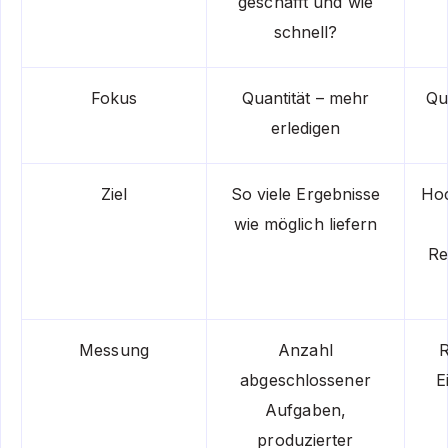
geschafft und wie
schnell?
Fokus
Quantität – mehr
Qu
erledigen
Ziel
So viele Ergebnisse
Hoc
wie möglich liefern
Re
Messung
Anzahl
R
abgeschlossener
E
Aufgaben,
produzierter