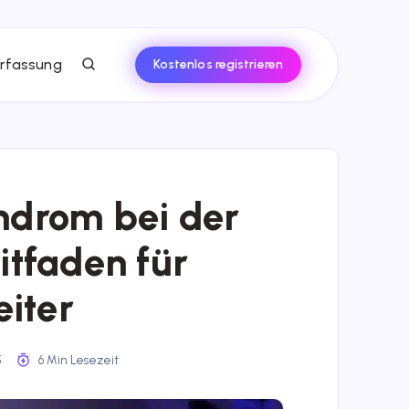
rfassung
Kostenlos registrieren
ndrom bei der
eitfaden für
iter
5
6 Min Lesezeit