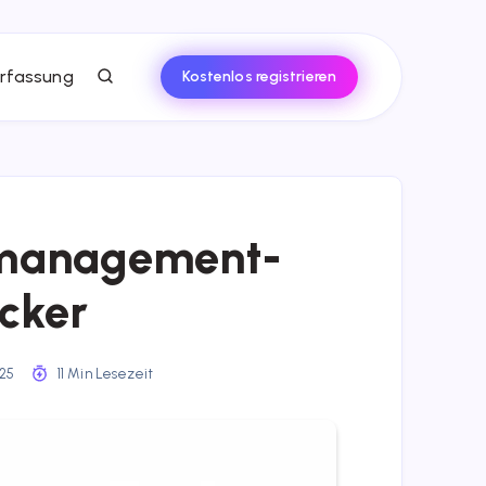
rfassung
Kostenlos registrieren
omanagement-
acker
025
11 Min Lesezeit