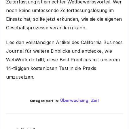
Zeiterfassung ist ein echter Wettbewerbsvorteil. Wer
noch keine umfassende Zeiterfassungslösung im
Einsatz hat, sollte jetzt erkunden, wie sie die eigenen
Geschäftsprozesse verändern kann.
Lies den vollständigen
Artikel des California Business
Journal
für weitere Einblicke und entdecke, wie
WebWork dir hilft, diese Best Practices mit unserem
14-tägigen kostenlosen Test in die Praxis
umzusetzen.
,
Überwachung
Zeit
Kategorisiert in:
Share
Share
Share
Share
Share
Share