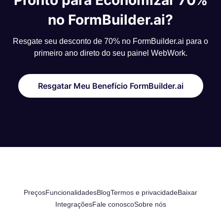
Pronto para Economizar 70%
no FormBuilder.ai?
Resgate seu desconto de 70% no FormBuilder.ai para o
primeiro ano direto do seu painel WebWork.
Resgatar Meu Benefício FormBuilder.ai
Preços
Funcionalidades
Blog
Termos e privacidade
Baixar
Integrações
Fale conosco
Sobre nós