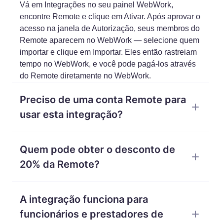
Vá em Integrações no seu painel WebWork,
encontre Remote e clique em Ativar. Após aprovar o
acesso na janela de Autorização, seus membros do
Remote aparecem no WebWork — selecione quem
importar e clique em Importar. Eles então rastreiam
tempo no WebWork, e você pode pagá-los através
do Remote diretamente no WebWork.
Preciso de uma conta Remote para
usar esta integração?
Sim. Você precisa de um workspace WebWork
Quem pode obter o desconto de
ativo e uma conta Remote. A integração conecta as
duas plataformas para que os dados fluam
20% da Remote?
automaticamente entre elas.
Qualquer usuário ativo do WebWork. Vá para
A integração funciona para
Integrações > Vantagens no seu painel WebWork,
encontre Remote e solicite o desconto. Os 20% se
funcionários e prestadores de