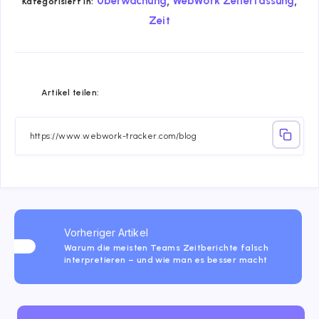
,
,
Überwachung
WebWork Zeiterfassung
Kategorisiert in:
Zeit
Share
Share
Share
Share
Share
Share
Artikel teilen:
on
on
on
on
on
on
Facebook
Twitter
Linkedin
Telegram
Email
Whatsapp
Vorheriger Artikel
Warum die meisten Teams Zeitberichte falsch
interpretieren – und wie man es besser macht