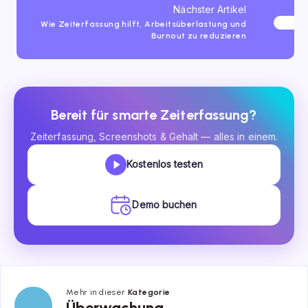
Nächster Artikel
Wie Zeiterfassung hilft, Arbeitsüberlastung und
Burnout zu reduzieren
Bereit für smarte Zeiterfassung?
Zeiterfassung, Screenshots & Gehalt — alles in einem.
Kostenlos testen
Demo buchen
Mehr in dieser
Kategorie
Überwachung
Überwachung