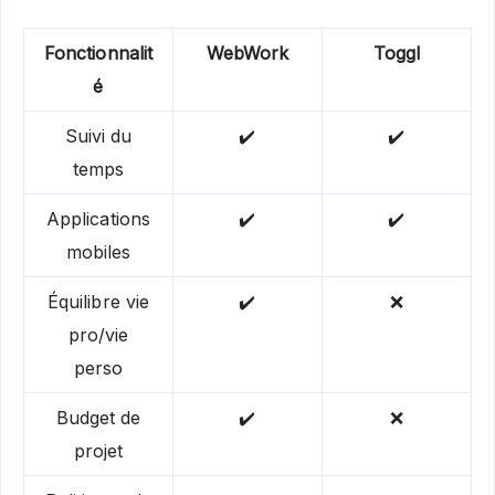
Fonctionnalit
WebWork
Toggl
é
Suivi du
✔️
✔️
temps
Applications
✔️
✔️
mobiles
Équilibre vie
✔️
❌
pro/vie
perso
Budget de
✔️
❌
projet