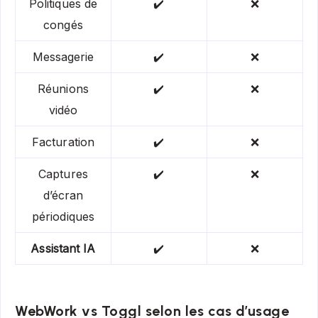
Politiques de
✔️
❌
congés
Messagerie
✔️
❌
Réunions
✔️
❌
vidéo
Facturation
✔️
❌
Captures
✔️
❌
d’écran
périodiques
Assistant IA
✔️
❌
WebWork vs Toggl selon les cas d’usage