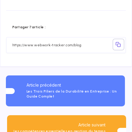
Share
Share
Share
Share
Share
Share
Partager l'article :
on
on
on
on
on
on
Facebook
Twitter
Linkedin
Telegram
Email
Whatsap
Article précédent
Les Trois Piliers de la Durabilité en Entreprise : Un
Guide Complet
Article suivant
Les compétences essentielles en gestion du temps