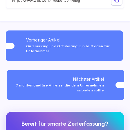
Vorheriger Artikel
Outsourcing und Offshoring: Ein Leitfaden für
Unternehmer
Nächster Artikel
7 nicht-monetäre Anreize, die dein Unternehmen
anbieten sollte
Bereit für smarte Zeiterfassung?