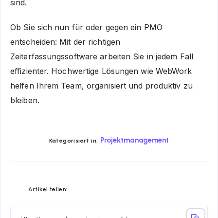
sind.
Ob Sie sich nun für oder gegen ein PMO
entscheiden: Mit der richtigen
Zeiterfassungssoftware arbeiten Sie in jedem Fall
effizienter. Hochwertige Lösungen wie WebWork
helfen Ihrem Team, organisiert und produktiv zu
bleiben.
Projektmanagement
Kategorisiert in:
Share
Share
Share
Share
Share
Share
Artikel teilen:
on
on
on
on
on
on
Facebook
Twitter
Linkedin
Telegram
Email
Whatsapp