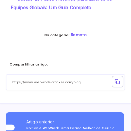
Equipes Globais: Um Guia Completo
Remoto
Na categoria:
Share
Share
Share
Share
Share
Share
Compartilhar artigo:
on
on
on
on
on
on
Facebook
Twitter
Linkedin
Telegram
Email
Whatsa
Artigo anterior
Notion e WebWork: Uma Forma Melhor de Gerir o