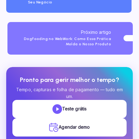
Seu Negócio
Próximo artigo
Dogfooding no WebWork: Como Essa Prática
Molda o Nosso Produto
Pronto para gerir melhor o tempo?
Tempo, capturas e folha de pagamento — tudo em
um.
Teste grátis
Agendar demo