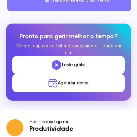
de Trabalho Híbrido: Guia Prático
Pronto para gerir melhor o tempo?
Tempo, capturas e folha de pagamento — tudo em
um.
Teste grátis
Agendar demo
Mais nesta
categoria
Produtividade
Produtividade